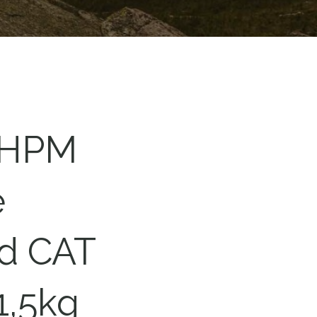
 HPM
e
d CAT
1,5kg