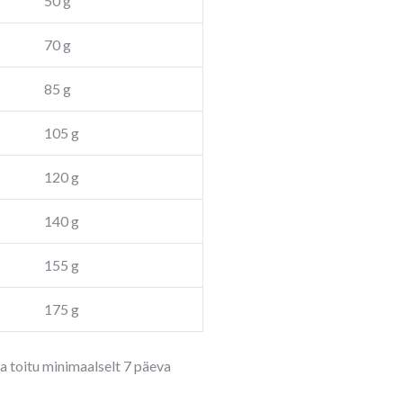
50 g
70 g
85 g
105 g
120 g
140 g
155 g
175 g
a toitu minimaalselt 7 päeva