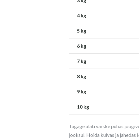
3 kg
4 kg
5 kg
6 kg
7 kg
8 kg
9 kg
10 kg
Tagage alati värske puhas joogiv
jooksul. Hoida kuivas ja jahedas 