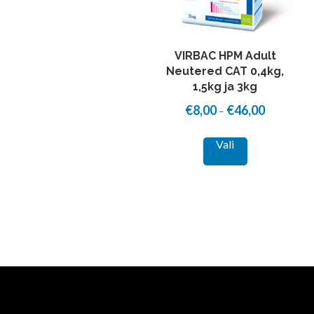
VIRBAC HPM Adult
Neutered CAT 0,4kg,
1,5kg ja 3kg
€
8,00
€
46,00
Price
–
range:
This
Vali
€8,00
product
through
has
€46,00
multiple
variants.
The
options
may
be
chosen