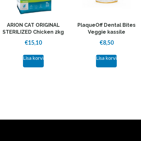
ARION CAT ORIGINAL
PlaqueOff Dental Bites
STERILIZED Chicken 2kg
Veggie kassile
€
15,10
€
8,50
Lisa korvi
Lisa korvi