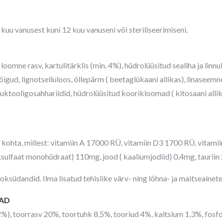
kuu vanusest kuni 12 kuu vanuseni või steriliseerimiseni.
 loomne rasv, kartulitärklis (min. 4%), hüdrolüüsitud sealiha ja linnul
gud, lignotselluloos, õllepärm ( beetaglükaani allikas), linaseemned
fruktooligosahhariidid, hüdrolüüsitud koorikloomad ( kitosaani allik
kohta, millest: vitamiin A 17000 RÜ, vitamiin D3 1700 RÜ, vitamiin
nksulfaat monohüdraat) 110mg, jood ( kaaliumjodiid) 0,4mg, tauriin
oksüdandid. Ilma lisatud tehislike värv- ning lõhna- ja maitseainete
SAD
2%), toorrasv 20%, toortuhk 8,5%, tooriud 4%, kaltsium 1,3%, fosfo