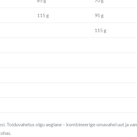
85 g
70 g
115 g
95 g
115 g
esi. Toiduvahetus olgu aeglane – kombineerige omavahel uut ja van
kohas.