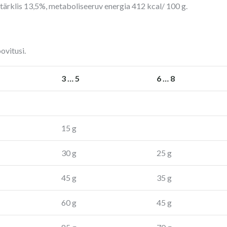
ärklis 13,5%, metaboliseeruv energia 412 kcal/ 100 g.
ovitusi.
3 … 5
6 … 8
15 g
30 g
25 g
45 g
35 g
60 g
45 g