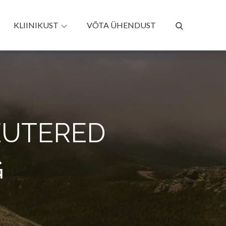
KLIINIKUST
VÕTA ÜHENDUST
EUTERED
G