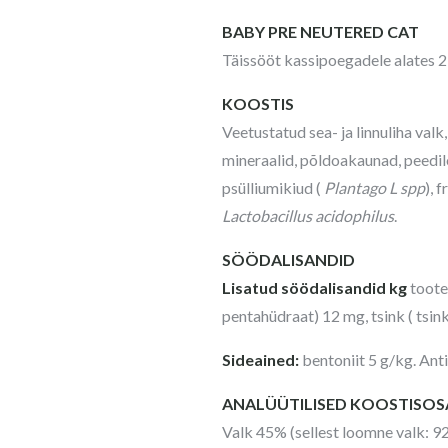
BABY PRE NEUTERED CAT
Täissööt kassipoegadele alates 2 
KOOSTIS
Veetustatud sea- ja linnuliha valk,
mineraalid, põldoakaunad, peedilõi
psülliumikiud (
Plantago L
spp
), 
Lactobacillus acidophilus
.
SÖÖDALISANDID
Lisatud söödalisandid kg
toote 
pentahüdraat) 12 mg, tsink ( tsi
Sideained:
bentoniit 5 g/kg. Anti
ANALÜÜTILISED KOOSTISO
Valk 45% (sellest loomne valk: 9