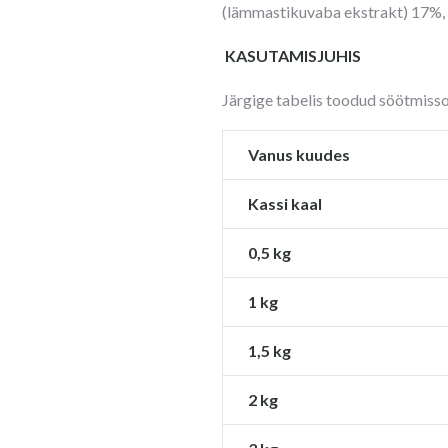
(lämmastikuvaba ekstrakt) 17%, t
KASUTAMISJUHIS
Järgige tabelis toodud söötmisso
Vanus kuudes
Kassi kaal
0,5 kg
1 kg
1,5 kg
2 kg