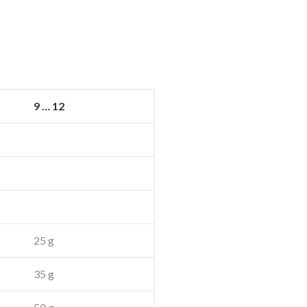
9 … 12
25 g
35 g