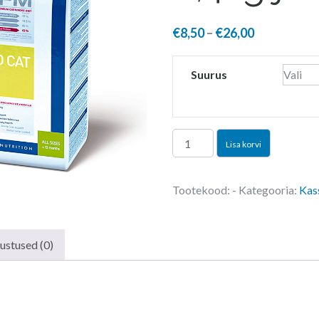
Price
€
8,50
–
€
26,00
range:
€8,50
Suurus
through
€26,00
VIRBAC
Lisa korvi
HPM
Baby
Tootekood:
-
Kategooria:
Kas
Pre
Neutered
CAT
ustused (0)
0,4kg
ja
1,5kg
kogus