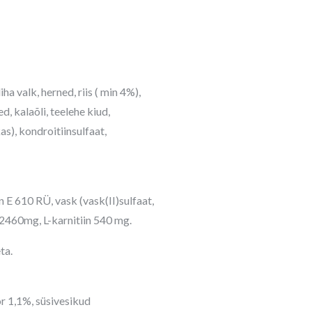
iha valk, herned, riis ( min 4%),
, kalaõli, teelehe kiud,
as), kondroitiinsulfaat,
 E 610 RÜ, vask (vask(II)sulfaat,
 2460mg, L-karnitiin 540 mg.
ta.
r 1,1%, süsivesikud