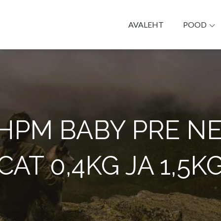
AVALEHT
POOD
k Päike
 HPM BABY PRE N
CAT 0,4KG JA 1,5K