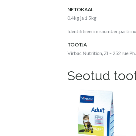
NETOKAAL
0,4kg ja 1,5kg
Identifitseerimisnumber, partii n
TOOTJA
Virbac Nutrition, ZI – 252 rue P
Seotud too