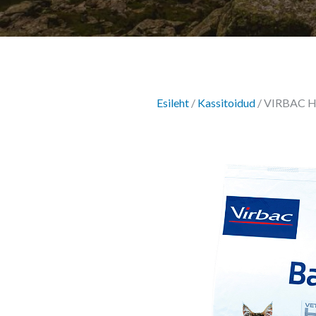
Esileht
/
Kassitoidud
/ VIRBAC HP