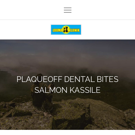
Skip
to
content
Loomakliinik Päike
PLAQUEOFF DENTAL BITES
SALMON KASSILE