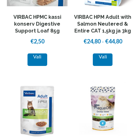
VIRBAC HPMC kassi
VIRBAC HPM Adult with
konserv Digestive
Salmon Neutered &
Support Loaf 85g
Entire CAT 1,5kg ja 3kg
€
2,50
€
24,80
€
44,80
Price
–
range:
This
This
Vali
Vali
€24,80
product
product
through
has
has
€44,80
multiple
multiple
variants.
variants.
The
The
options
options
may
may
be
be
chosen
chosen
on
on