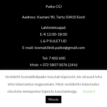
on
Paike OÜ
the
product
Aadress: Kastani 90, Tartu 50410 Eesti
page
Lahtiolekuajad:
E-R 12:00-18:00
L & P SULETUD
E-mail: loomakliinik.paike@gmail.com
Tel: 7 402 600
Mob: +372 5807 0076 (24 h)
Veebileht loomakliinikpaike kasutab küpsiseid, mis aitavad teha
lehe külastamise mugavamaks. Meie veebilehte külastades
nõustute meiepoolse küpsiste kasutamisega.
Seaded
Copyright © 2026
Loomakliinik Päike
. |
Privaatsuspoliitika
Nõustu