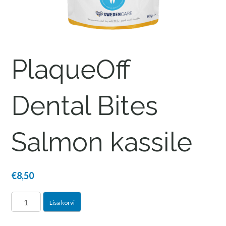
PlaqueOff
Dental Bites
Salmon kassile
€
8,50
PlaqueOff
Lisa korvi
Dental