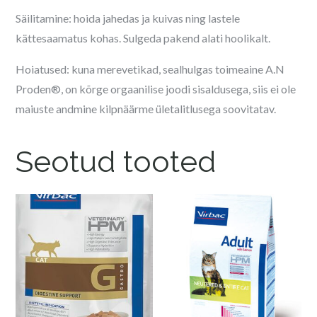
Säilitamine: hoida jahedas ja kuivas ning lastele
kättesaamatus kohas. Sulgeda pakend alati hoolikalt.
Hoiatused: kuna merevetikad, sealhulgas toimeaine A.N
Proden®, on kõrge orgaanilise joodi sisaldusega, siis ei ole
maiuste andmine kilpnäärme ületalitlusega soovitatav.
Seotud tooted