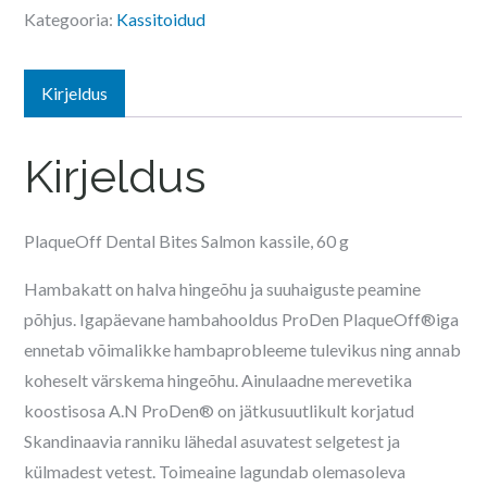
Bites
Kategooria:
Kassitoidud
Salmon
kassile
kogus
Kirjeldus
Kirjeldus
PlaqueOff Dental Bites Salmon kassile, 60 g
Hambakatt on halva hingeõhu ja suuhaiguste peamine
põhjus. Igapäevane hambahooldus ProDen PlaqueOff®iga
ennetab võimalikke hambaprobleeme tulevikus ning annab
koheselt värskema hingeõhu. Ainulaadne merevetika
koostisosa A.N ProDen® on jätkusuutlikult korjatud
Skandinaavia ranniku lähedal asuvatest selgetest ja
külmadest vetest. Toimeaine lagundab olemasoleva