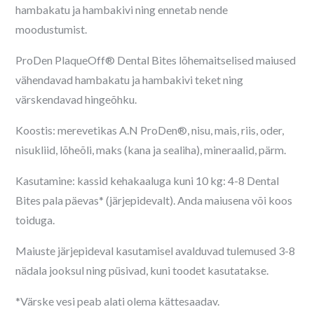
hambakatu ja hambakivi ning ennetab nende
moodustumist.
ProDen PlaqueOff® Dental Bites lõhemaitselised maiused
vähendavad hambakatu ja hambakivi teket ning
värskendavad hingeõhku.
Koostis: merevetikas A.N ProDen®, nisu, mais, riis, oder,
nisukliid, lõheõli, maks (kana ja sealiha), mineraalid, pärm.
Kasutamine: kassid kehakaaluga kuni 10 kg: 4-8 Dental
Bites pala päevas* (järjepidevalt). Anda maiusena või koos
toiduga.
Maiuste järjepideval kasutamisel avalduvad tulemused 3-8
nädala jooksul ning püsivad, kuni toodet kasutatakse.
*Värske vesi peab alati olema kättesaadav.