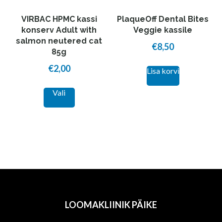
the
the
VIRBAC HPMC kassi
PlaqueOff Dental Bites
product
product
konserv Adult with
Veggie kassile
salmon neutered cat
page
page
€
8,50
85g
€
2,00
Lisa korvi
This
Vali
product
has
multiple
variants.
The
options
may
be
LOOMAKLIINIK PÄIKE
chosen