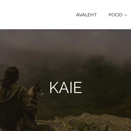
AVALEHT
POOD
k Päike
KAIE