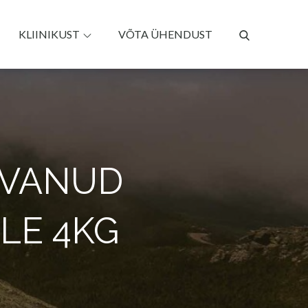
KLIINIKUST
VÕTA ÜHENDUST
SVANUD
LE 4KG