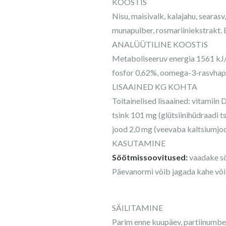
KOOSTIS
Nisu, maisivalk, kalajahu, searas
munapulber, rosmariiniekstrakt. Ei
ANALÜÜTILINE KOOSTIS
Metaboliseeruv energia 1561 kJ/1
fosfor 0,62%, oomega-3-rasvhap
LISAAINED KG KOHTA
Toitainelised lisaained: vitamiin
tsink 101 mg (glütsiinihüdraadi t
jood 2,0 mg (veevaba kaltsiumjod
KASUTAMINE
Söötmissoovitused:
vaadake sö
Päevanormi võib jagada kahe või
SÄILITAMINE
Parim enne kuupäev, partiinumber