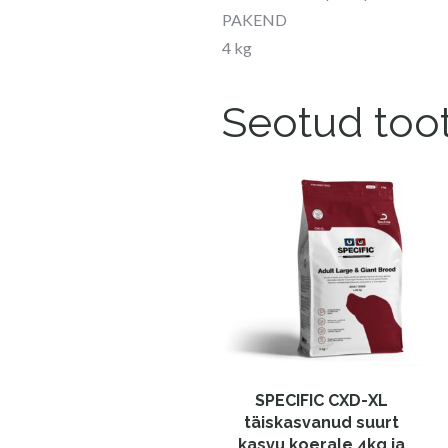
PAKEND
4 kg
Seotud too
SPECIFIC CXD-XL
täiskasvanud suurt
kasvu koerale 4kg ja