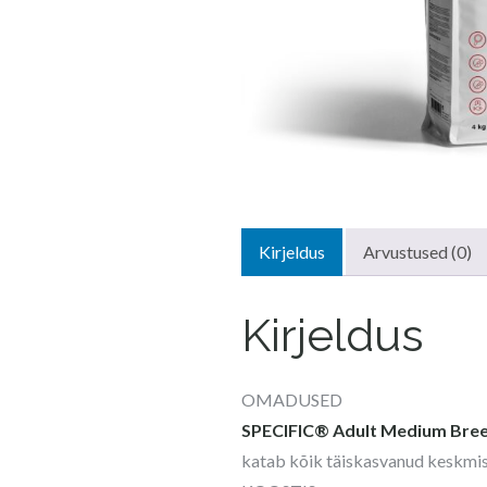
Kirjeldus
Arvustused (0)
Kirjeldus
OMADUSED
SPECIFIC® Adult Medium Bre
katab kõik täiskasvanud keskmist