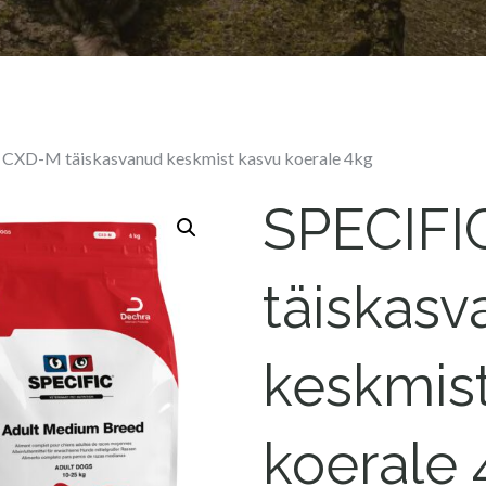
 CXD-M täiskasvanud keskmist kasvu koerale 4kg
SPECIFI
täiskas
keskmis
koerale 