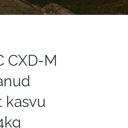
C CXD-M
vanud
t kasvu
4kg