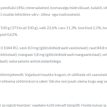
v, peedisäsi (4%), mineraalained, loomavalgu hüdrolüsaat, kalaõli, v
 sisalda tehislikke värv-, lõhna- ega maitseaineid.
00 g (373 kcal/100 g), valk 22,6%, rasv 11,3%, toorkiud 2,1%, to
ped 0,62%.
 D3 1044 RÜ, vask 8,0 mg (glütsiinihüdraadi vaskkelaat), raud 84,8
sinkkelaat), mangaan 5,8 mg (glütsiinihüdraadi mangaankelaat), se
aat); naturaalsete antioksüdantidega.
ötmisjuhendit. Vajadusel muutke kogust, et säilitada või saavutad
 rohkema söötmiskorra vahel. Värske vesi peab olema kogu aeg sa
 ja registrinumber:
vaadake kotil olevalt templilt. Hoida kuivas ja