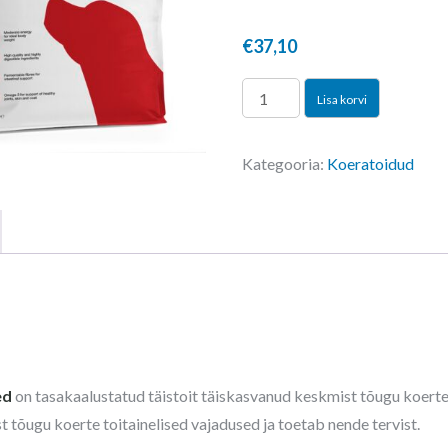
€
37,10
SPECIFIC
Lisa korvi
CXD-
M
Kategooria:
Koeratoidud
täiskasvanud
keskmist
kasvu
koerale
4kg
kogus
ed
on tasakaalustatud täistoit täiskasvanud keskmist tõugu koert
 tõugu koerte toitainelised vajadused ja toetab nende tervist.