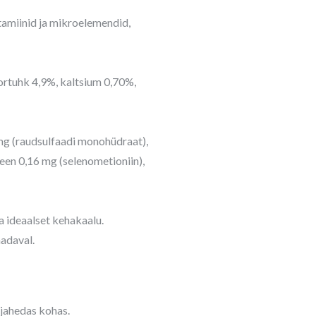
itamiinid ja mikroelemendid,
ortuhk 4,9%, kaltsium 0,70%,
 mg (raudsulfaadi monohüdraat),
leen 0,16 mg (selenometioniin),
a ideaalset kehakaalu.
adaval.
 jahedas kohas.