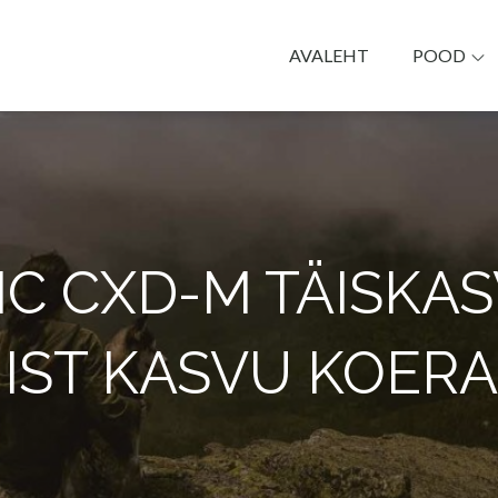
AVALEHT
POOD
k Päike
FIC CXD-M TÄISKA
IST KASVU KOERA