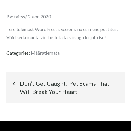
Posted
By:
taitss
2. apr. 2020
on
Tere tulemast WordPressi. See on sinu esimene postitus.
Võid seda muuta või kustutada, siis aga kirjuta ise!
Categories:
Määratlemata
Navigeerimine
Don’t Get Caught! Pet Scams That
Will Break Your Heart