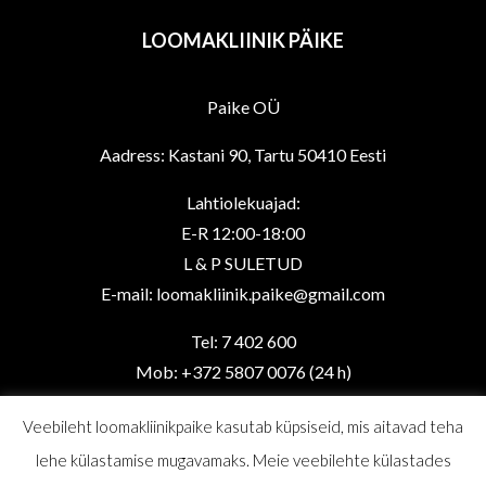
LOOMAKLIINIK PÄIKE
Paike OÜ
Aadress: Kastani 90, Tartu 50410 Eesti
Lahtiolekuajad:
E-R 12:00-18:00
L & P SULETUD
E-mail: loomakliinik.paike@gmail.com
Tel: 7 402 600
Mob: +372 5807 0076 (24 h)
Veebileht loomakliinikpaike kasutab küpsiseid, mis aitavad teha
lehe külastamise mugavamaks. Meie veebilehte külastades