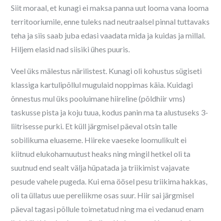
Siit moraal, et kunagi ei maksa panna uut looma vana looma
territooriumile, enne tuleks nad neutraalsel pinnal tuttavaks
teha ja siis saab juba edasi vaadata mida ja kuidas ja millal.
Hiljem elasid nad siisiki ühes puuris.
Veel üks mälestus närilistest. Kunagi oli kohustus sügiseti
klassiga kartulipõllul mugulaid noppimas käia. Kuidagi
õnnestus mul üks pooluimane hiireline (põldhiir vms)
taskusse pista ja koju tuua, kodus panin ma ta alustuseks 3-
liitrisesse purki. Et küll järgmisel päeval otsin talle
sobilikuma eluaseme. Hiireke vaeseke loomulikult ei
kiitnud elukohamuutust heaks ning mingil hetkel oli ta
suutnud end sealt välja hüpatada ja triikimist vajavate
pesude vahele pugeda. Kui ema öösel pesu triikima hakkas,
oli ta üllatus uue pereliikme osas suur. Hiir sai järgmisel
päeval tagasi põllule toimetatud ning ma ei vedanud enam