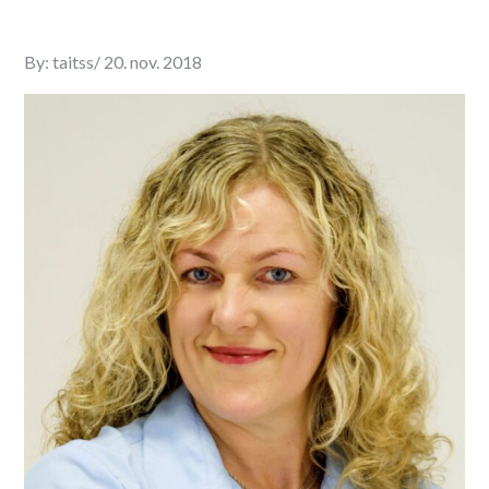
Posted
By:
taitss
20. nov. 2018
on