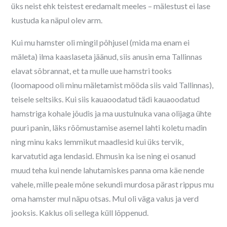
üks neist ehk teistest eredamalt meeles – mälestust ei lase
kustuda ka näpul olev arm.
Kui mu hamster oli mingil põhjusel (mida ma enam ei
mäleta) ilma kaaslaseta jäänud, siis anusin ema Tallinnas
elavat sõbrannat, et ta mulle uue hamstri tooks
(loomapood oli minu mäletamist mööda siis vaid Tallinnas),
teisele seltsiks. Kui siis kauaoodatud tädi kauaoodatud
hamstriga kohale jõudis ja ma uustulnuka vana olijaga ühte
puuri panin, läks rõõmustamise asemel lahti koletu madin
ning minu kaks lemmikut maadlesid kui üks tervik,
karvatutid aga lendasid. Ehmusin ka ise ning ei osanud
muud teha kui nende lahutamiskes panna oma käe nende
vahele, mille peale mõne sekundi murdosa pärast rippus mu
oma hamster mul näpu otsas. Mul oli väga valus ja verd
jooksis. Kaklus oli sellega küll lõppenud.