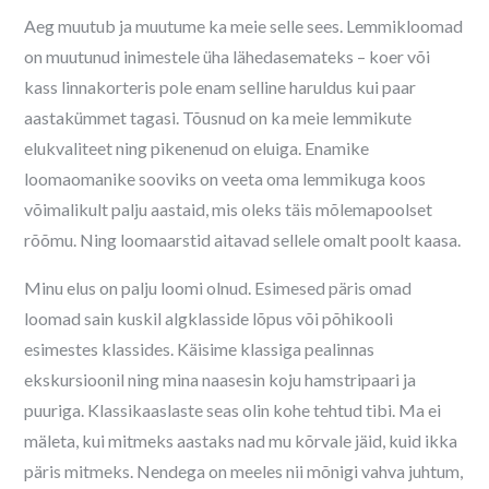
Aeg muutub ja muutume ka meie selle sees. Lemmikloomad
on muutunud inimestele üha lähedasemateks – koer või
kass linnakorteris pole enam selline haruldus kui paar
aastakümmet tagasi. Tõusnud on ka meie lemmikute
elukvaliteet ning pikenenud on eluiga. Enamike
loomaomanike sooviks on veeta oma lemmikuga koos
võimalikult palju aastaid, mis oleks täis mõlemapoolset
rõõmu. Ning loomaarstid aitavad sellele omalt poolt kaasa.
Minu elus on palju loomi olnud. Esimesed päris omad
loomad sain kuskil algklasside lõpus või põhikooli
esimestes klassides. Käisime klassiga pealinnas
ekskursioonil ning mina naasesin koju hamstripaari ja
puuriga. Klassikaaslaste seas olin kohe tehtud tibi. Ma ei
mäleta, kui mitmeks aastaks nad mu kõrvale jäid, kuid ikka
päris mitmeks. Nendega on meeles nii mõnigi vahva juhtum,