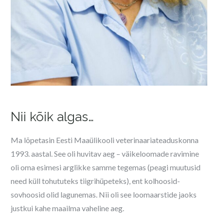
Nii kõik algas…
Ma lõpetasin Eesti Maaülikooli veterinaariateaduskonna
1993. aastal. See oli huvitav aeg – väikeloomade ravimine
oli oma esimesi arglikke samme tegemas (peagi muutusid
need küll tohututeks tiigrihüpeteks), ent kolhoosid-
sovhoosid olid lagunemas. Nii oli see loomaarstide jaoks
justkui kahe maailma vaheline aeg.