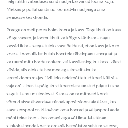
iialgi ühtki vabaduses sündinud ja kasvanud looma koju.
Metsas ja põllul sündinud loomad-linnud jäägu oma
senisesse keskkonda.
Praegu on meil peres kolm koera ja kass. Tegelikult on kass
kõige vanem, ja loomulikult ka kõige väärikam – nagu
kassid ikka – seega tuleks vast öelda nii, et on kass ja kolm
koera. Loomuliklut kulub koertele tähelepanu, energiat ja
ka ruumi mitu korda rohkem kui kassile ning kui kassi käest
küsida, siis oleks ta hea meelega ilmselt ainuke
lemmikloom majas. “Milleks neid mõttetuid koeri küll siia
vaja on” – loen ta põlglikust koertele suunatud pilgust üsna
sageli. Ja muud üleolevat. Samas on ta mitmeid kordi
võtnud sisse ähvardava rünnakupositsiooni aia ääres, kus
aiast seespool on klähvivad oma koerad ja väljaspool aeda
mõni teine koer – kas omanikuga või ilma. Ma tänan
siinkohal nende koerte omanikke mõistva suhtumise eest,